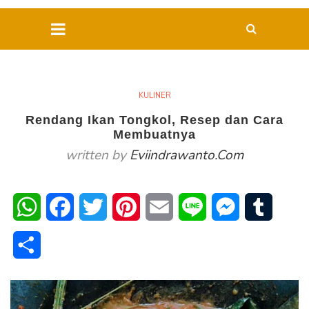
KULINER
Rendang Ikan Tongkol, Resep dan Cara
Membuatnya
written by
Eviindrawanto.com
WhatsApp
Facebook
Twitter
Pinterest
Email
Line
Messenger
Tumblr
Share