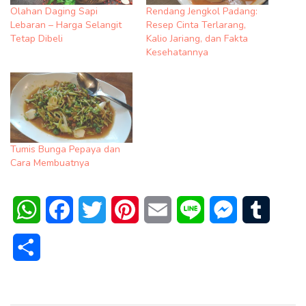
Olahan Daging Sapi
Rendang Jengkol Padang:
Lebaran – Harga Selangit
Resep Cinta Terlarang,
Tetap Dibeli
Kalio Jariang, dan Fakta
Kesehatannya
Tumis Bunga Pepaya dan
Cara Membuatnya
WhatsApp
Facebook
Twitter
Pinterest
Email
Line
Messenger
Tumblr
Share