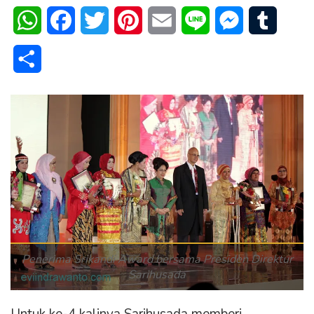
WhatsApp
Facebook
Twitter
Pinterest
Email
Line
Messenger
Tumblr
Share
Penerima Srikandi Award bersama Presiden Direktur
Sarihusada
Untuk ke-4 kalinya Sarihusada memberi