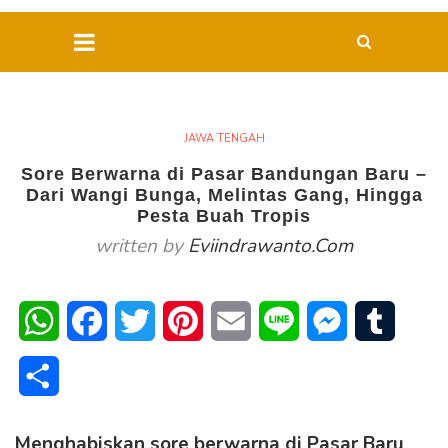
JAWA TENGAH
Sore Berwarna di Pasar Bandungan Baru –
Dari Wangi Bunga, Melintas Gang, Hingga
Pesta Buah Tropis
written by
Eviindrawanto.com
WhatsApp
Facebook
Twitter
Pinterest
Email
Line
Messenger
Tumblr
Share
Menghabiskan sore berwarna di Pasar Baru