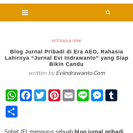
MOTIVASI & OPINI
Blog Jurnal Pribadi di Era AEO, Rahasia
Lahirnya “Jurnal Evi Indrawanto” yang Siap
Bikin Candu
written by
Eviindrawanto.com
WhatsApp
Facebook
Twitter
Pinterest
Email
Line
Messenger
Tumblr
Share
Sobat JEI, mengurus sebuah
blog jurnal pribadi