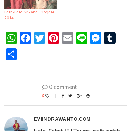
Foto-Foto Srikandi Blogger
2014
WhatsApp
Facebook
Twitter
Pinterest
Email
Line
Messenger
Tumblr
Share
0 comment
0
EVIINDRAWANTO.COM