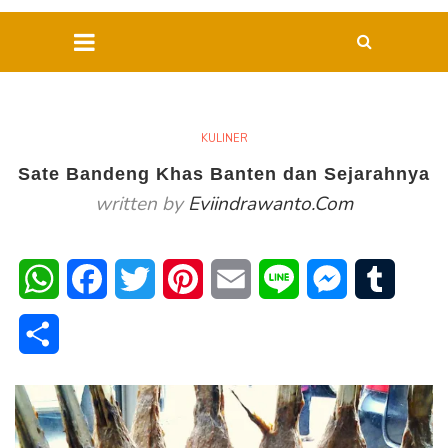
KULINER
Sate Bandeng Khas Banten dan Sejarahnya
written by
Eviindrawanto.com
WhatsApp
Facebook
Twitter
Pinterest
Email
Line
Messenger
Tumblr
Share