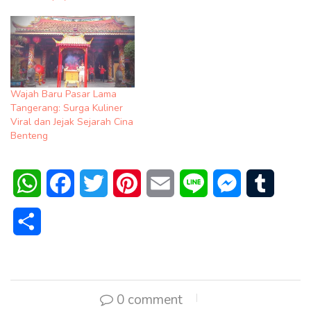
Wajah Baru Pasar Lama
Tangerang: Surga Kuliner
Viral dan Jejak Sejarah Cina
Benteng
WhatsApp
Facebook
Twitter
Pinterest
Email
Line
Messenger
Tumblr
Share
0 comment