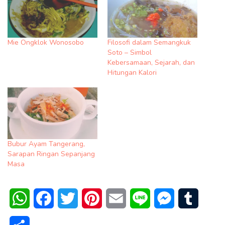
Mie Ongklok Wonosobo
Filosofi dalam Semangkuk
Soto – Simbol
Kebersamaan, Sejarah, dan
Hitungan Kalori
Bubur Ayam Tangerang,
Sarapan Ringan Sepanjang
Masa
WhatsApp
Facebook
Twitter
Pinterest
Email
Line
Messenger
Tumblr