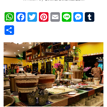
WhatsApp
Facebook
Twitter
Pinterest
Email
Line
Messenger
Tumblr
Share