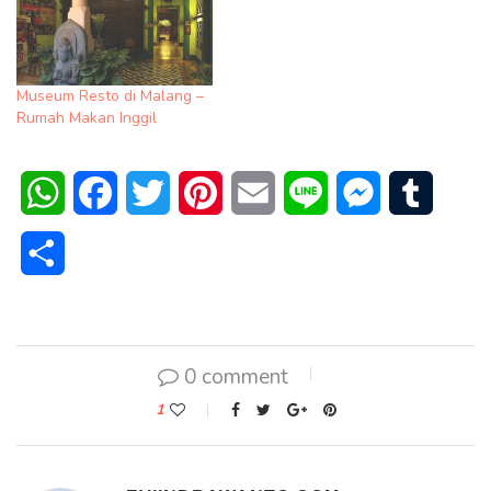
Museum Resto di Malang –
Rumah Makan Inggil
WhatsApp
Facebook
Twitter
Pinterest
Email
Line
Messenger
Tumblr
Share
0 comment
1