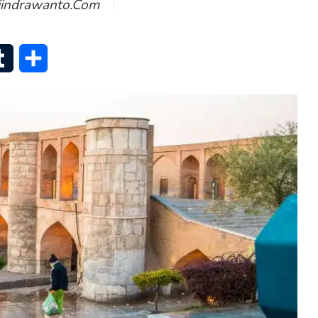
iindrawanto.com
senger
Tumblr
Share