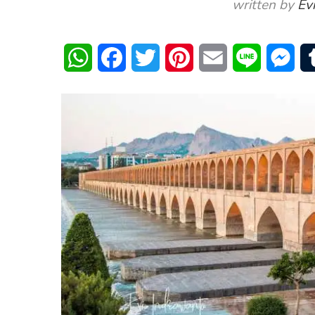
written by
Ev
WhatsApp
Facebook
Twitter
Pinterest
Email
Line
Mes