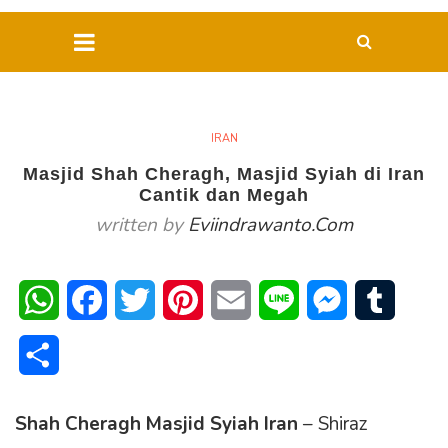
IRAN
Masjid Shah Cheragh, Masjid Syiah di Iran
Cantik dan Megah
written by
Eviindrawanto.com
WhatsApp
Facebook
Twitter
Pinterest
Email
Line
Messenger
Tumblr
Share
Shah Cheragh Masjid Syiah Iran
– Shiraz