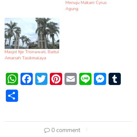
Menuju Makam Cyrus
Agung
Masjid Itje Trisnawati, Baitul
Amanah Tasikmalaya
WhatsApp
Facebook
Twitter
Pinterest
Email
Line
Messenger
Tumblr
Share
0 comment