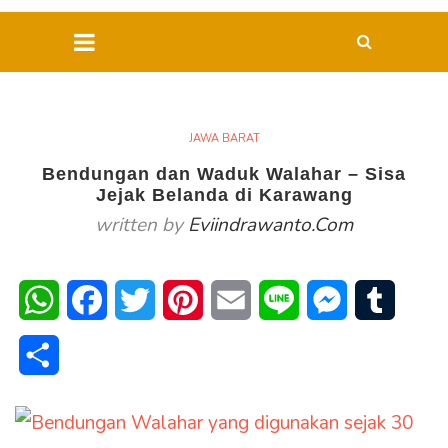
JAWA BARAT
Bendungan dan Waduk Walahar – Sisa
Jejak Belanda di Karawang
written by
Eviindrawanto.com
WhatsApp
Facebook
Twitter
Pinterest
Email
Line
Messenger
Tumblr
Share