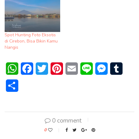
Spot Hunting Foto Eksotis
di Cirebon, Bisa Bikin Kamu
Nangis
WhatsApp
Facebook
Twitter
Pinterest
Email
Line
Messenger
Tumblr
Share
0 comment
0