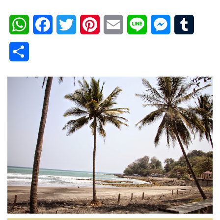
WhatsApp
Facebook
Twitter
Pinterest
Email
Line
Messenger
Tumblr
Share