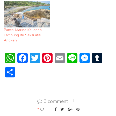
Pantai Marina Kalianda
Lampung Itu Seksi atau
Angker?
WhatsApp
Facebook
Twitter
Pinterest
Email
Line
Messenger
Tumblr
Share
0 comment
1