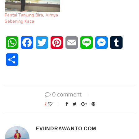
Pantai Tanjung Bira, Airnya
Sebening Kaca
WhatsApp
Facebook
Twitter
Pinterest
Email
Line
Messenger
Tumblr
Share
0 comment
1
EVIINDRAWANTO.COM