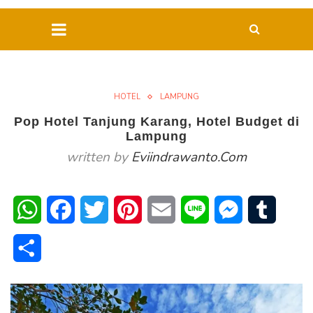
HOTEL
LAMPUNG
Pop Hotel Tanjung Karang, Hotel Budget di
Lampung
written by
Eviindrawanto.com
WhatsApp
Facebook
Twitter
Pinterest
Email
Line
Messenger
Tumblr
Share