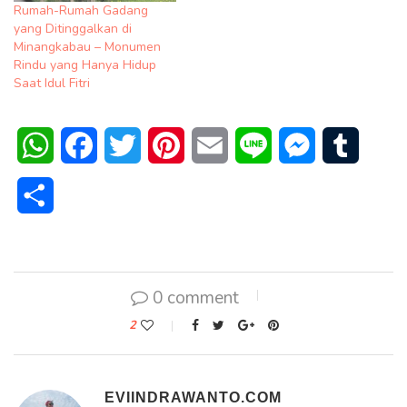
Rumah-Rumah Gadang
yang Ditinggalkan di
Minangkabau – Monumen
Rindu yang Hanya Hidup
Saat Idul Fitri
WhatsApp
Facebook
Twitter
Pinterest
Email
Line
Messenger
Tumblr
Share
0 comment
2
EVIINDRAWANTO.COM