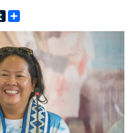
senger
Tumblr
Share