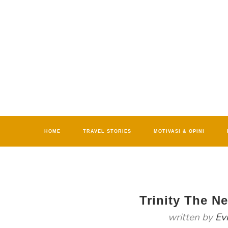
HOME
TRAVEL STORIES
MOTIVASI & OPINI
Trinity The N
written by
Ev