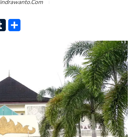
iindrawanto.com
senger
Tumblr
Share