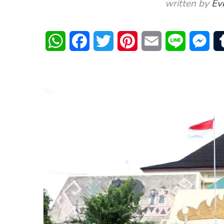
written by
Ev
WhatsApp
Facebook
Twitter
Pinterest
Email
Line
Mes