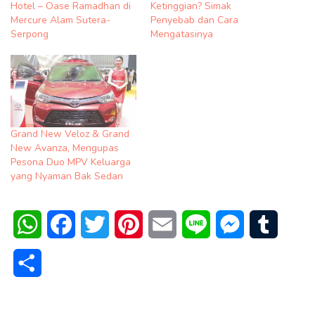
Hotel – Oase Ramadhan di
Ketinggian? Simak
Mercure Alam Sutera-
Penyebab dan Cara
Serpong
Mengatasinya
Grand New Veloz & Grand
New Avanza, Mengupas
Pesona Duo MPV Keluarga
yang Nyaman Bak Sedan
WhatsApp
Facebook
Twitter
Pinterest
Email
Line
Messenger
Tumblr
Share