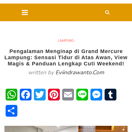
LAMPUNG
Pengalaman Menginap di Grand Mercure
Lampung: Sensasi Tidur di Atas Awan, View
Magis & Panduan Lengkap Cuti Weekend!
written by
Eviindrawanto.com
WhatsApp
Facebook
Twitter
Pinterest
Email
Line
Messenger
Tumblr
Share