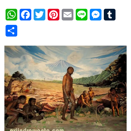
WhatsApp
Facebook
Twitter
Pinterest
Email
Line
Messenger
Tumblr
Share