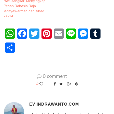
Batusangkar: Menyingkap
Pesan Rahasia Raja
Adityawarman dari Abad
ke-14
WhatsApp
Facebook
Twitter
Pinterest
Email
Line
Messenger
Tumblr
Share
0 comment
0
EVIINDRAWANTO.COM