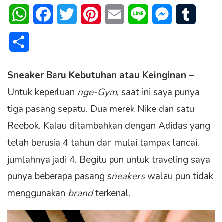
WhatsApp
Facebook
Twitter
Pinterest
Email
Line
Messenger
Tumblr
Share
Sneaker Baru Kebutuhan atau Keinginan –
Untuk keperluan
nge-Gym
, saat ini saya punya
tiga pasang sepatu. Dua merek Nike dan satu
Reebok. Kalau ditambahkan dengan Adidas yang
telah berusia 4 tahun dan mulai tampak lancai,
jumlahnya jadi 4. Begitu pun untuk traveling saya
punya beberapa pasang s
neakers
walau pun tidak
menggunakan
brand
terkenal.