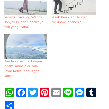
Sepatu Traveling Wanita,
Asah Keahlian Dengan
Banyak Pilihan Sebaiknya
Wikihow Indonesia
Pilih yang Mana?
Dari Jauh Semua Tampak
Indah: Rahasia di Balik
Layar Kehidupan Digital
Nomad
WhatsApp
Facebook
Twitter
Pinterest
Email
Line
Messenger
Tumblr
Share