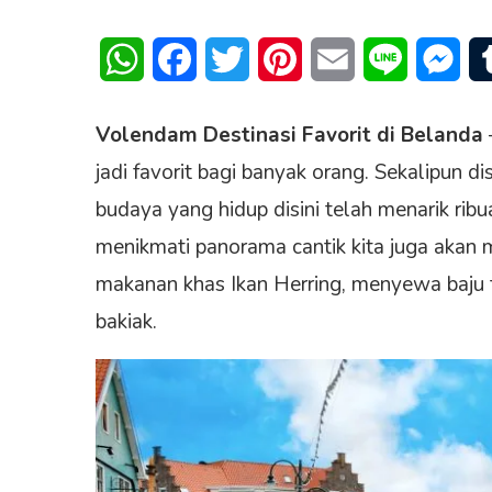
WhatsApp
Facebook
Twitter
Pinterest
Email
Line
Mes
Volendam Destinasi Favorit di Belanda
jadi favorit bagi banyak orang. Sekalipun 
budaya yang hidup disini telah menarik rib
menikmati panorama cantik kita juga akan 
makanan khas Ikan Herring, menyewa baju t
bakiak.