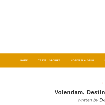
HOME
TRAVEL STORIES
MOTIVASI & OPINI
N
Volendam, Destin
written by
Ev