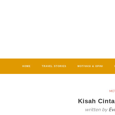
HOME
TRAVEL STORIES
MOTIVASI & OPINI
MOT
Kisah Cint
written by
Ev