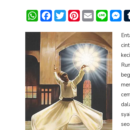
WhatsApp
Facebook
Twitter
Pinterest
Email
Line
Mes
Ent
cin
kec
Rum
beg
men
cem
dal
sya
seo