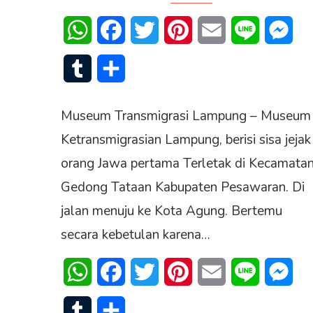
WhatsApp
Facebook
Twitter
Pinterest
Email
Line
Mes
Tumblr
Share
Museum Transmigrasi Lampung – Museum
Ketransmigrasian Lampung, berisi sisa jejak
orang Jawa pertama Terletak di Kecamata
Gedong Tataan Kabupaten Pesawaran. Di
jalan menuju ke Kota Agung. Bertemu
secara kebetulan karena…
WhatsApp
Facebook
Twitter
Pinterest
Email
Line
Mes
Tumblr
Share