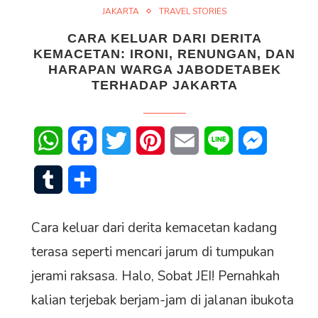
JAKARTA
TRAVEL STORIES
CARA KELUAR DARI DERITA
KEMACETAN: IRONI, RENUNGAN, DAN
HARAPAN WARGA JABODETABEK
TERHADAP JAKARTA
senger
WhatsApp
Facebook
Twitter
Pinterest
Email
Line
Messenge
Tumblr
Share
Cara keluar dari derita kemacetan kadang
terasa seperti mencari jarum di tumpukan
jerami raksasa. Halo, Sobat JEI! Pernahkah
kalian terjebak berjam-jam di jalanan ibukota