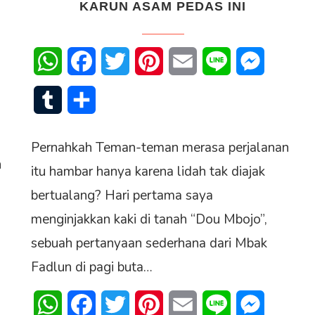
KARUN ASAM PEDAS INI
senger
WhatsApp
Facebook
Twitter
Pinterest
Email
Line
Messenge
Tumblr
Share
Pernahkah Teman-teman merasa perjalanan
n
itu hambar hanya karena lidah tak diajak
bertualang? Hari pertama saya
menginjakkan kaki di tanah “Dou Mbojo”,
sebuah pertanyaan sederhana dari Mbak
Fadlun di pagi buta…
senger
WhatsApp
Facebook
Twitter
Pinterest
Email
Line
Messenge