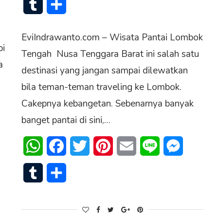
Tumblr
Share
EviIndrawanto.com – Wisata Pantai Lombok
pi
Tengah Nusa Tenggara Barat ini salah satu
a
destinasi yang jangan sampai dilewatkan
bila teman-teman traveling ke Lombok.
Cakepnya kebangetan. Sebenarnya banyak
banget pantai di sini,…
WhatsApp
Facebook
Twitter
Pinterest
Email
Line
Messenge
senger
Tumblr
Share