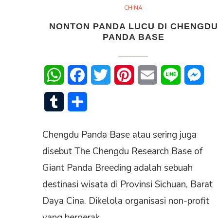
CHINA
NONTON PANDA LUCU DI CHENGDU
PANDA BASE
WhatsApp
Facebook
Twitter
Pinterest
Email
Line
Mes
Tumblr
Share
Chengdu Panda Base atau sering juga
disebut The Chengdu Research Base of
Giant Panda Breeding adalah sebuah
destinasi wisata di Provinsi Sichuan, Barat
Daya Cina. Dikelola organisasi non-profit
yang bergerak…