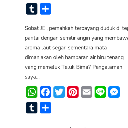
Tumblr
Share
Sobat JEI, pernahkah terbayang duduk di te
pantai dengan semilir angin yang membaw
aroma laut segar, sementara mata
dimanjakan oleh hamparan air biru tenang
yang memeluk Teluk Bima? Pengalaman
saya…
WhatsApp
Facebook
Twitter
Pinterest
Email
Line
Mes
Tumblr
Share