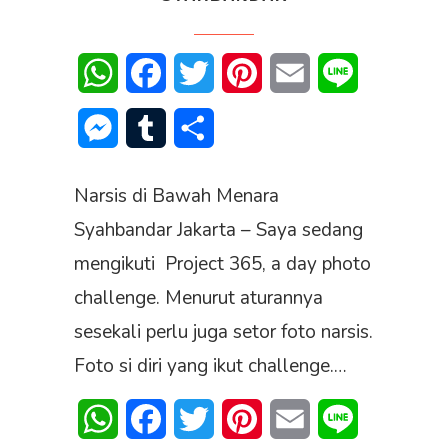
WhatsApp
Facebook
Twitter
Pinterest
Email
Line
Messenger
Tumblr
Share
Narsis di Bawah Menara
Syahbandar Jakarta – Saya sedang
mengikuti Project 365, a day photo
challenge. Menurut aturannya
sesekali perlu juga setor foto narsis.
Foto si diri yang ikut challenge.…
WhatsApp
Facebook
Twitter
Pinterest
Email
Line