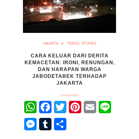
JAKARTA
TRAVEL STORIES
CARA KELUAR DARI DERITA
KEMACETAN: IRONI, RENUNGAN,
DAN HARAPAN WARGA
JABODETABEK TERHADAP
JAKARTA
WhatsApp
Facebook
Twitter
Pinterest
Email
Line
Messenger
Tumblr
Share