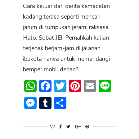
Cara keluar dari derita kemacetan
kadang terasa seperti mencari
jarum di tumpukan jerami raksasa.
Halo, Sobat JEI! Pernahkah kalian
terjebak berjam-jam di jalanan
ibukota hanya untuk memandangi
bemper mobil depan?…
WhatsApp
Facebook
Twitter
Pinterest
Email
Line
Messenger
Tumblr
Share