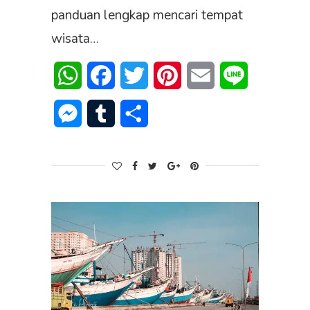
panduan lengkap mencari tempat
wisata…
WhatsApp
Facebook
Twitter
Pinterest
Email
Line
Messenger
Tumblr
Share