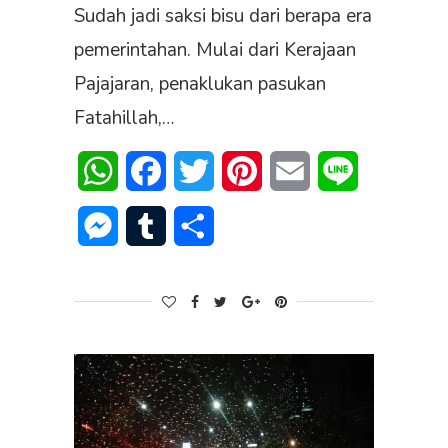
Sudah jadi saksi bisu dari berapa era
pemerintahan. Mulai dari Kerajaan
Pajajaran, penaklukan pasukan
Fatahillah,…
WhatsApp
Facebook
Twitter
Pinterest
Email
Line
Messenger
Tumblr
Share