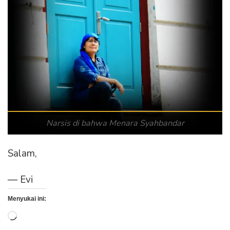
Narsis di bahwa Menara Syahbandar
Salam,
— Evi
Menyukai ini:
Memuat...