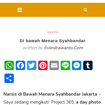
JAKARTA
Di bawah Menara Syahbandar
written by
Eviindrawanto.com
WhatsApp
Facebook
Twitter
Pinterest
Email
Line
Messenger
Tumblr
Share
Narsis di Bawah Menara Syahbandar
Jakarta
–
Saya sedang mengikuti Project 365,
a day photo