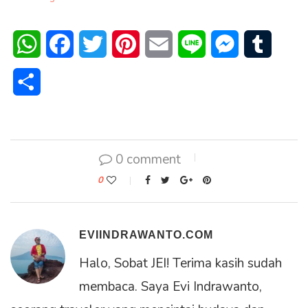
WhatsApp
Facebook
Twitter
Pinterest
Email
Line
Messenger
Tumblr
Share
0 comment
0
EVIINDRAWANTO.COM
Halo, Sobat JEI! Terima kasih sudah
membaca. Saya Evi Indrawanto,