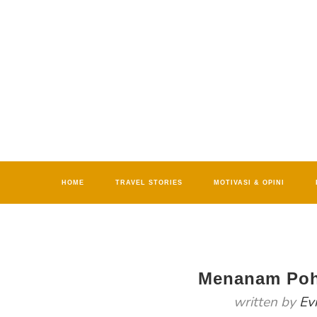
HOME
TRAVEL STORIES
MOTIVASI & OPINI
Menanam Poh
written by
Ev