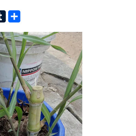
senger
Tumblr
Share