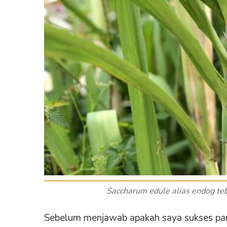
Saccharum edule
alias endog teb
Sebelum menjawab apakah saya sukses pane