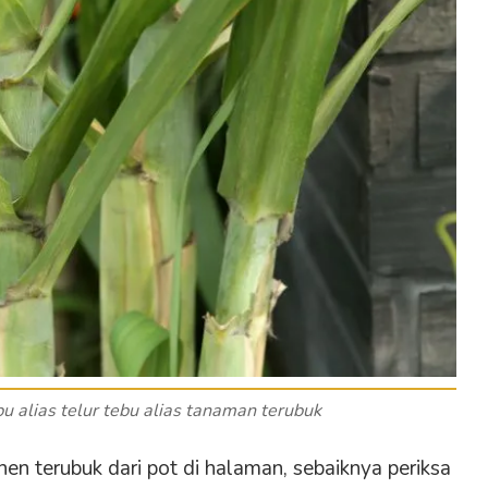
u alias telur tebu alias tanaman terubuk
n terubuk dari pot di halaman, sebaiknya periksa