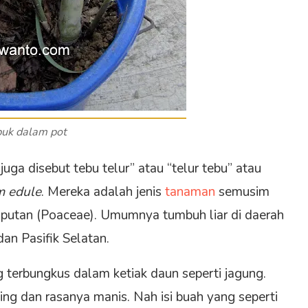
buk dalam pot
uga disebut tebu telur” atau “telur tebu” atau
m edule
. Mereka adalah jenis
tanaman
semusim
putan (Poaceae). Umumnya tumbuh liar di daerah
 dan Pasifik Selatan.
g terbungkus dalam ketiak daun seperti jagung.
ng dan rasanya manis. Nah isi buah yang seperti