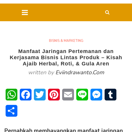
BISNIS & MARKETING
Manfaat Jaringan Pertemanan dan
Kerjasama Bisnis Lintas Produk – Kisah
Ajaib Herbal, Roti, & Gula Aren
written by
Eviindrawanto.com
WhatsApp
Facebook
Twitter
Pinterest
Email
Line
Messenger
Tumblr
Share
Pernahkah membayangkan manfaat jaringan