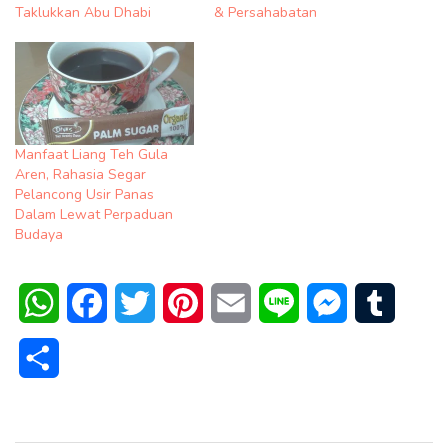
Taklukkan Abu Dhabi
& Persahabatan
Manfaat Liang Teh Gula
Aren, Rahasia Segar
Pelancong Usir Panas
Dalam Lewat Perpaduan
Budaya
WhatsApp
Facebook
Twitter
Pinterest
Email
Line
Messenger
Tumblr
Share