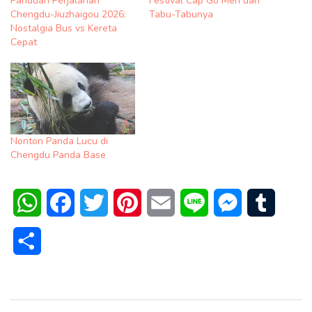
Panduan Perjalanan
Festival Cap Go Meh dan
Chengdu-Jiuzhaigou 2026:
Tabu-Tabunya
Nostalgia Bus vs Kereta
Cepat
Nonton Panda Lucu di
Chengdu Panda Base
WhatsApp
Facebook
Twitter
Pinterest
Email
Line
Messenger
Tumblr
Share