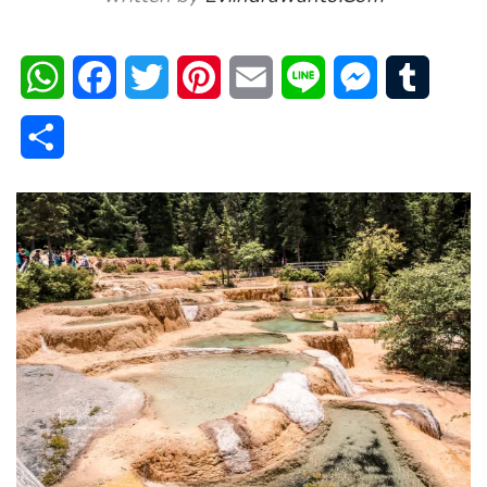
WhatsApp
Facebook
Twitter
Pinterest
Email
Line
Messenger
Tumblr
Share