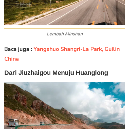
Lembah Minshan
Baca juga :
Yangshuo Shangri-La Park, Guilin
China
Dari Jiuzhaigou Menuju Huanglong