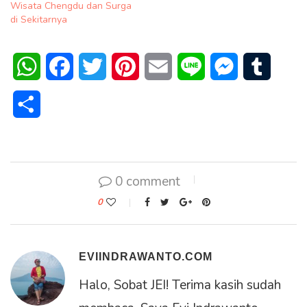
Wisata Chengdu dan Surga
di Sekitarnya
WhatsApp
Facebook
Twitter
Pinterest
Email
Line
Messenger
Tumblr
Share
0 comment
0
EVIINDRAWANTO.COM
Halo, Sobat JEI! Terima kasih sudah