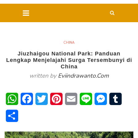
CHINA
Jiuzhaigou National Park: Panduan
Lengkap Menjelajahi Surga Tersembunyi di
China
written by
Eviindrawanto.com
WhatsApp
Facebook
Twitter
Pinterest
Email
Line
Messenger
Tumblr
Share