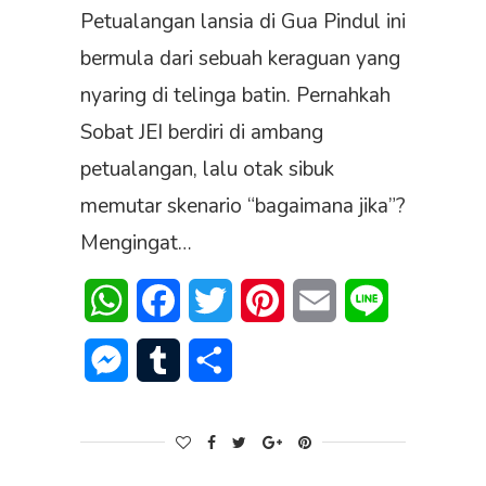
Petualangan lansia di Gua Pindul ini
bermula dari sebuah keraguan yang
nyaring di telinga batin. Pernahkah
Sobat JEI berdiri di ambang
petualangan, lalu otak sibuk
memutar skenario “bagaimana jika”?
Mengingat…
WhatsApp
Facebook
Twitter
Pinterest
Email
Line
Messenger
Tumblr
Share