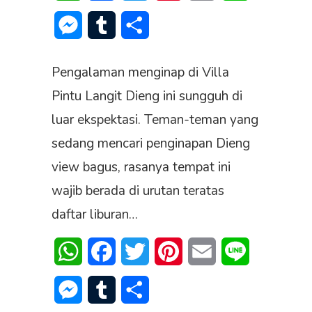
Messenger
Tumblr
Share
Pengalaman menginap di Villa
Pintu Langit Dieng ini sungguh di
luar ekspektasi. Teman-teman yang
sedang mencari penginapan Dieng
view bagus, rasanya tempat ini
wajib berada di urutan teratas
daftar liburan…
WhatsApp
Facebook
Twitter
Pinterest
Email
Line
Messenger
Tumblr
Share