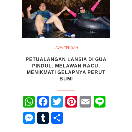
JAWA TENGAH
PETUALANGAN LANSIA DI GUA
PINDUL: MELAWAN RAGU,
MENIKMATI GELAPNYA PERUT
BUMI
WhatsApp
Facebook
Twitter
Pinterest
Email
Line
Messenger
Tumblr
Share