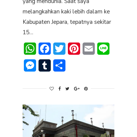
yang mendunia. Saat saya
melangkahkan kaki lebih dalam ke
Kabupaten Jepara, tepatnya sekitar
15…
WhatsApp
Facebook
Twitter
Pinterest
Email
Line
Messenger
Tumblr
Share