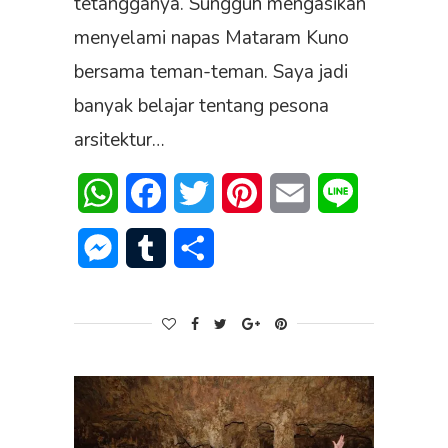
tetangganya. Sungguh mengasikan
menyelami napas Mataram Kuno
bersama teman-teman. Saya jadi
banyak belajar tentang pesona
arsitektur…
WhatsApp
Facebook
Twitter
Pinterest
Email
Line
Messenger
Tumblr
Share