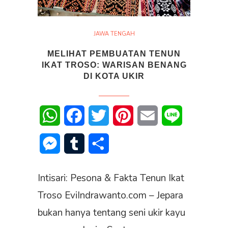
JAWA TENGAH
MELIHAT PEMBUATAN TENUN
IKAT TROSO: WARISAN BENANG
DI KOTA UKIR
WhatsApp
Facebook
Twitter
Pinterest
Email
Line
Messenger
Tumblr
Share
Intisari: Pesona & Fakta Tenun Ikat
Troso EviIndrawanto.com – Jepara
bukan hanya tentang seni ukir kayu