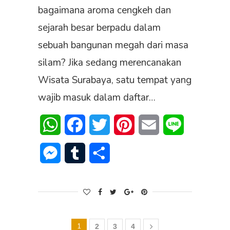
bagaimana aroma cengkeh dan
sejarah besar berpadu dalam
sebuah bangunan megah dari masa
silam? Jika sedang merencanakan
Wisata Surabaya, satu tempat yang
wajib masuk dalam daftar…
WhatsApp
Facebook
Twitter
Pinterest
Email
Line
Messenger
Tumblr
Share
1
2
3
4