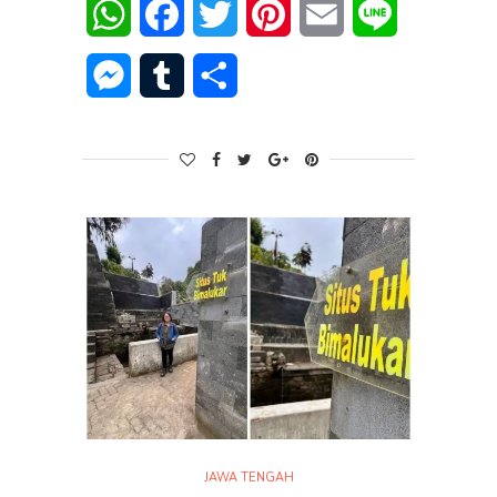
WhatsApp
Facebook
Twitter
Pinterest
Email
Line
Messenger
Tumblr
Share
JAWA TENGAH