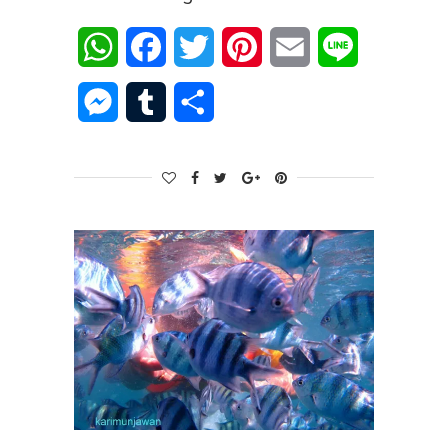
WhatsApp
Facebook
Twitter
Pinterest
Email
Line
Messenger
Tumblr
Share