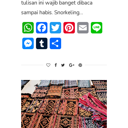
tulisan ini wajib banget dibaca
sampai habis. Snorkeling…
WhatsApp
Facebook
Twitter
Pinterest
Email
Line
Messenger
Tumblr
Share