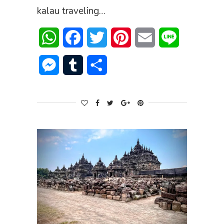
kalau traveling…
WhatsApp
Facebook
Twitter
Pinterest
Email
Line
Messenger
Tumblr
Share