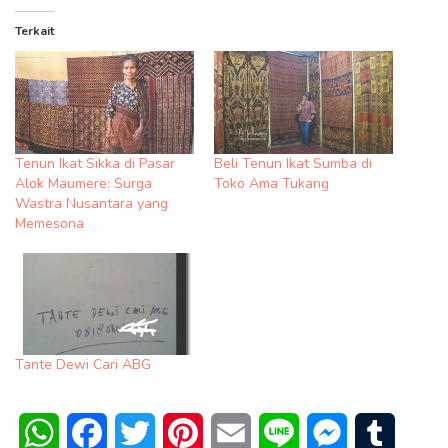
Terkait
Tenun Ikat Sikka di Pasar
Beli Tenun Ikat Sumba di
Alok Maumere: Surga
Toko Ama Tukang
Wastra Nusantara yang
Memesona
Tante Dewi Cari ABG
WhatsApp
Facebook
Twitter
Pinterest
Email
Line
Messenger
Tumblr