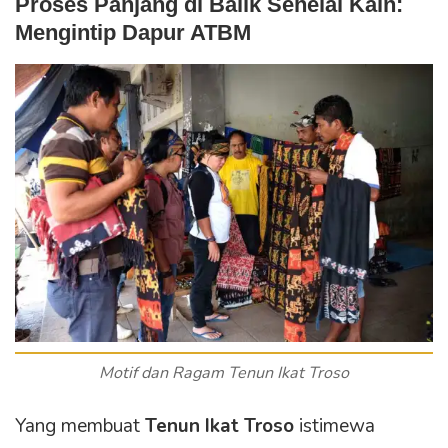
Proses Panjang di Balik Sehelai Kain:
Mengintip Dapur ATBM
Motif dan Ragam Tenun Ikat Tr
oso
Yang membuat
Tenun Ikat Troso
istimewa