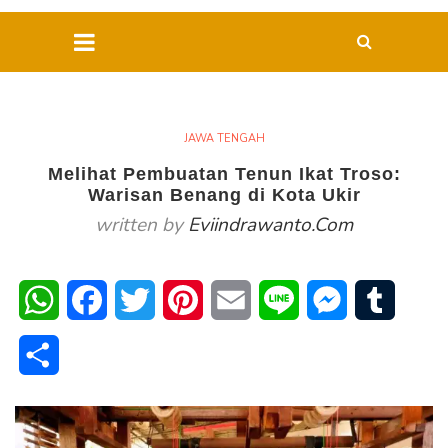
JAWA TENGAH
Melihat Pembuatan Tenun Ikat Troso:
Warisan Benang di Kota Ukir
written by
Eviindrawanto.com
WhatsApp
Facebook
Twitter
Pinterest
Email
Line
Messenger
Tumblr
Share