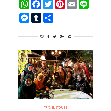
WhatsApp
Facebook
Twitter
Pinterest
Email
Line
Messenger
Tumblr
Share
TRAVEL STORIES