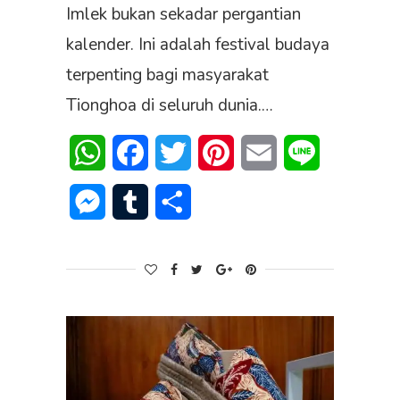
Imlek bukan sekadar pergantian
kalender. Ini adalah festival budaya
terpenting bagi masyarakat
Tionghoa di seluruh dunia.…
WhatsApp
Facebook
Twitter
Pinterest
Email
Line
Messenger
Tumblr
Share