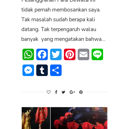
Pesanggrahan Para Dewata ini
tidak pernah membosankan saya.
Tak masalah sudah berapa kali
datang. Tak terpengaruh walau
banyak yang mengatakan bahwa…
WhatsApp
Facebook
Twitter
Pinterest
Email
Line
Messenger
Tumblr
Share