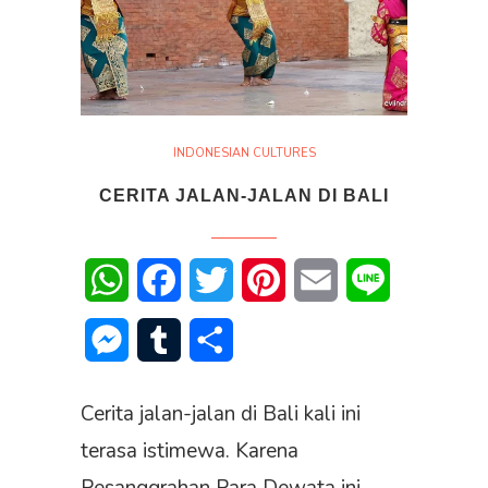
INDONESIAN CULTURES
CERITA JALAN-JALAN DI BALI
WhatsApp
Facebook
Twitter
Pinterest
Email
Line
Messenger
Tumblr
Share
Cerita jalan-jalan di Bali kali ini
terasa istimewa. Karena