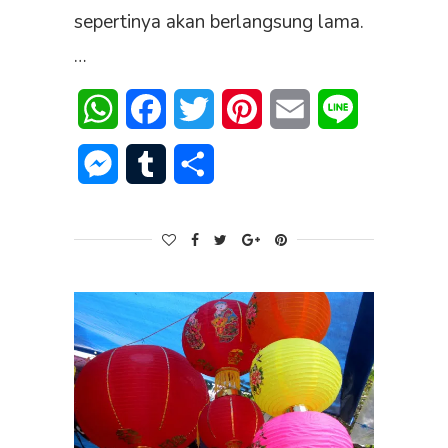
sepertinya akan berlangsung lama.
…
WhatsApp
Facebook
Twitter
Pinterest
Email
Line
Messenger
Tumblr
Share