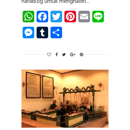
narablog untuk menghadiri…
WhatsApp
Facebook
Twitter
Pinterest
Email
Line
Messenger
Tumblr
Share