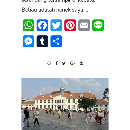
selendang tersampir di kepala.
Beliau adalah nenek saya,…
WhatsApp
Facebook
Twitter
Pinterest
Email
Line
Messenger
Tumblr
Share