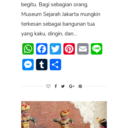
begitu. Bagi sebagian orang,
Museum Sejarah Jakarta mungkin
terkesan sebagai bangunan tua
yang kaku, dingin, dan…
WhatsApp
Facebook
Twitter
Pinterest
Email
Line
Messenger
Tumblr
Share