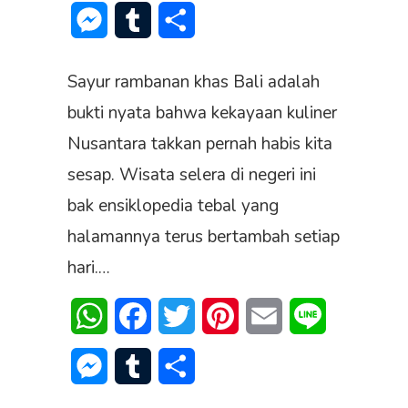
Messenger
Tumblr
Share
Sayur rambanan khas Bali adalah
bukti nyata bahwa kekayaan kuliner
Nusantara takkan pernah habis kita
sesap. Wisata selera di negeri ini
bak ensiklopedia tebal yang
halamannya terus bertambah setiap
hari.…
WhatsApp
Facebook
Twitter
Pinterest
Email
Line
Messenger
Tumblr
Share