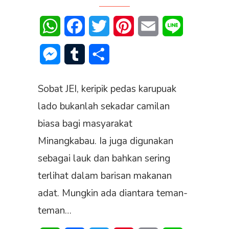
WhatsApp
Facebook
Twitter
Pinterest
Email
Line
Messenger
Tumblr
Share
Sobat JEI, keripik pedas karupuak
lado bukanlah sekadar camilan
biasa bagi masyarakat
Minangkabau. Ia juga digunakan
sebagai lauk dan bahkan sering
terlihat dalam barisan makanan
adat. Mungkin ada diantara teman-
teman…