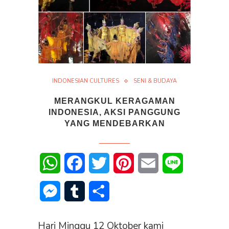
INDONESIAN CULTURES
SENI & BUDAYA
MERANGKUL KERAGAMAN
INDONESIA, AKSI PANGGUNG
YANG MENDEBARKAN
WhatsApp
Facebook
Twitter
Pinterest
Email
Line
Messenger
Tumblr
Share
Hari Minggu 12 Oktober kami