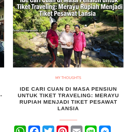
MY THOUGHTS
IDE CARI CUAN DI MASA PENSIUN
-
UNTUK TIKET TRAVELING: MERAYU
RUPIAH MENJADI TIKET PESAWAT
LANSIA
senger
WhatsApp
Facebook
Twitter
Pinterest
Email
Line
Messenge