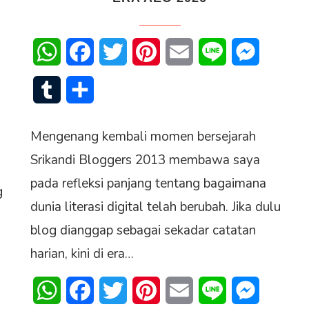
senger
WhatsApp
Facebook
Twitter
Pinterest
Email
Line
Messenge
Tumblr
Share
Mengenang kembali momen bersejarah
Srikandi Bloggers 2013 membawa saya
pada refleksi panjang tentang bagaimana
g
dunia literasi digital telah berubah. Jika dulu
blog dianggap sebagai sekadar catatan
harian, kini di era…
senger
WhatsApp
Facebook
Twitter
Pinterest
Email
Line
Messenge