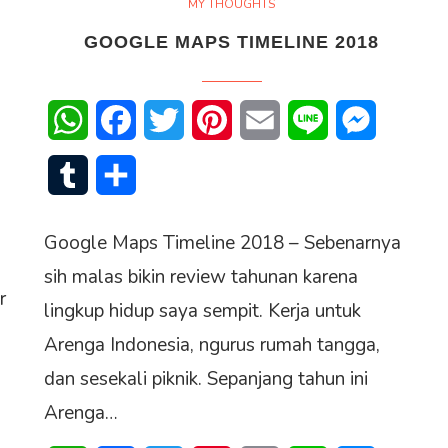
MY THOUGHTS
GOOGLE MAPS TIMELINE 2018
WhatsApp
Facebook
Twitter
Pinterest
Email
Line
Messenge
senger
Tumblr
Share
Google Maps Timeline 2018 – Sebenarnya
sih malas bikin review tahunan karena
r
lingkup hidup saya sempit. Kerja untuk
Arenga Indonesia, ngurus rumah tangga,
dan sesekali piknik. Sepanjang tahun ini
Arenga…