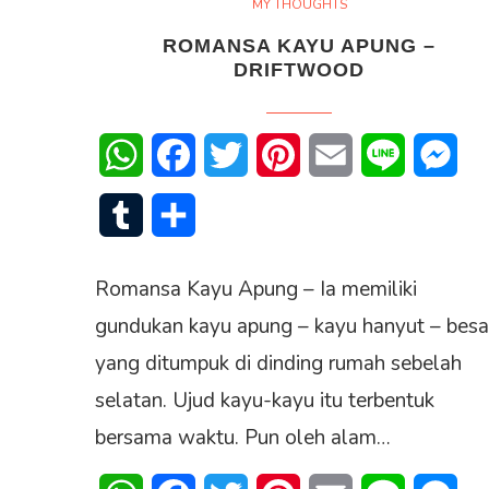
MY THOUGHTS
ROMANSA KAYU APUNG –
DRIFTWOOD
WhatsApp
Facebook
Twitter
Pinterest
Email
Line
Mes
Tumblr
Share
Romansa Kayu Apung – Ia memiliki
gundukan kayu apung – kayu hanyut – besa
yang ditumpuk di dinding rumah sebelah
selatan. Ujud kayu-kayu itu terbentuk
bersama waktu. Pun oleh alam…