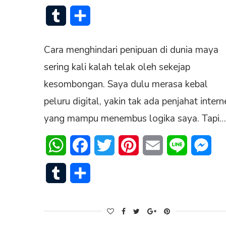
Tumblr
Share
Cara menghindari penipuan di dunia maya
sering kali kalah telak oleh sekejap
kesombongan. Saya dulu merasa kebal
peluru digital, yakin tak ada penjahat intern
yang mampu menembus logika saya. Tapi…
WhatsApp
Facebook
Twitter
Pinterest
Email
Line
Mes
Tumblr
Share