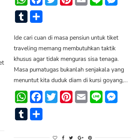
Tumblr
Share
Ide cari cuan di masa pensiun untuk tiket
traveling memang membutuhkan taktik
khusus agar tidak menguras sisa tenaga.
et
Masa purnatugas bukanlah senjakala yang
menuntut kita duduk diam di kursi goyang,…
senger
WhatsApp
Facebook
Twitter
Pinterest
Email
Line
Messenge
Tumblr
Share