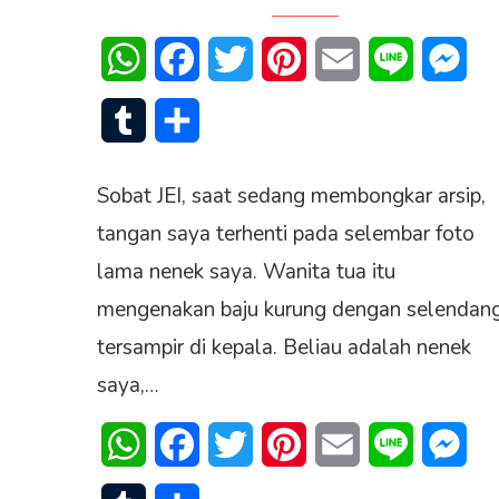
WhatsApp
Facebook
Twitter
Pinterest
Email
Line
Mes
Tumblr
Share
Sobat JEI, saat sedang membongkar arsip,
tangan saya terhenti pada selembar foto
lama nenek saya. Wanita tua itu
mengenakan baju kurung dengan selendan
tersampir di kepala. Beliau adalah nenek
saya,…
WhatsApp
Facebook
Twitter
Pinterest
Email
Line
Mes