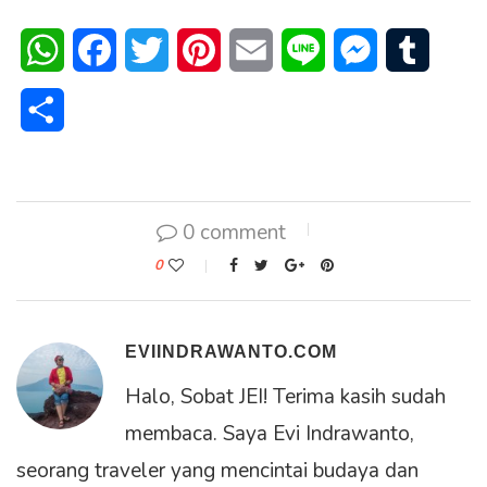
WhatsApp
Facebook
Twitter
Pinterest
Email
Line
Messenger
Tumblr
Share
0 comment
0
EVIINDRAWANTO.COM
Halo, Sobat JEI! Terima kasih sudah
membaca. Saya Evi Indrawanto,
seorang traveler yang mencintai budaya dan