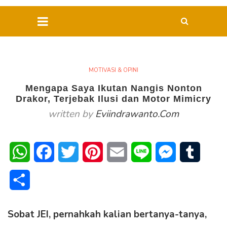
MOTIVASI & OPINI
Mengapa Saya Ikutan Nangis Nonton
Drakor, Terjebak Ilusi dan Motor Mimicry
written by
Eviindrawanto.com
WhatsApp
Facebook
Twitter
Pinterest
Email
Line
Messenger
Tumblr
Share
Sobat JEI, pernahkah kalian bertanya-tanya,