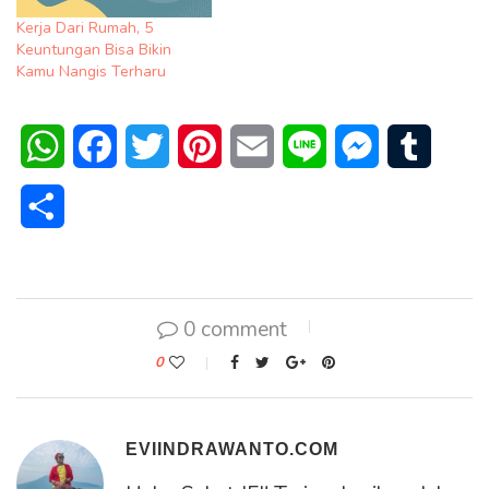
Kerja Dari Rumah, 5
Keuntungan Bisa Bikin
Kamu Nangis Terharu
WhatsApp
Facebook
Twitter
Pinterest
Email
Line
Messenger
Tumblr
Share
0 comment
0
EVIINDRAWANTO.COM