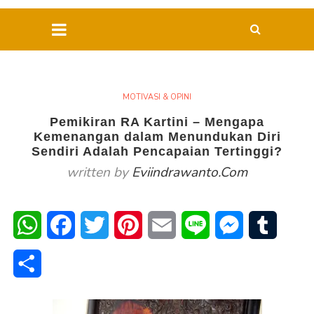
MOTIVASI & OPINI
Pemikiran RA Kartini – Mengapa
Kemenangan dalam Menundukan Diri
Sendiri Adalah Pencapaian Tertinggi?
written by
Eviindrawanto.com
WhatsApp
Facebook
Twitter
Pinterest
Email
Line
Messenger
Tumblr
Share