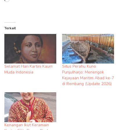
Memuat...
Terkait
Selamat Hari Kartini Kaum
Situs Perahu Kuno
Muda Indonesia
Punjulharjo: Menengok
Kejayaan Maritim Abad ke-7
di Rembang (Update 2026)
Kenangan Ikut Keramain