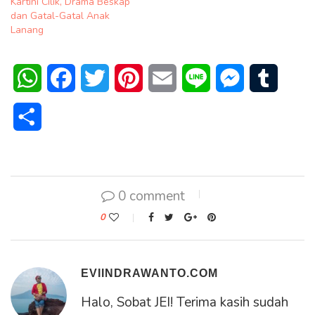
Kartini Cilik, Drama Beskap
dan Gatal-Gatal Anak
Lanang
WhatsApp
Facebook
Twitter
Pinterest
Email
Line
Messenger
Tumblr
Share
0 comment
0
EVIINDRAWANTO.COM
Halo, Sobat JEI! Terima kasih sudah