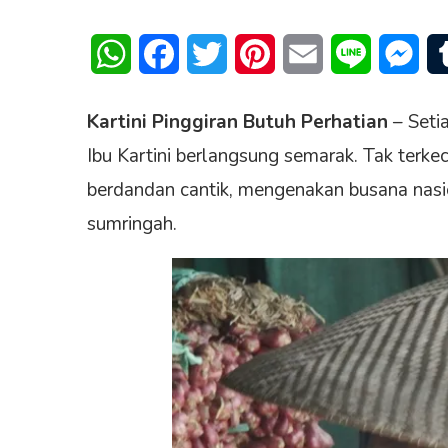
WhatsApp
Facebook
Twitter
Pinterest
Email
Line
Mes
Kartini Pinggiran Butuh Perhatian
– Seti
Ibu Kartini berlangsung semarak. Tak terke
berdandan cantik, mengenakan busana nas
sumringah.