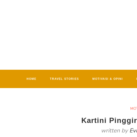
HOME
TRAVEL STORIES
MOTIVASI & OPINI
MOT
Kartini Pinggi
written by
Ev