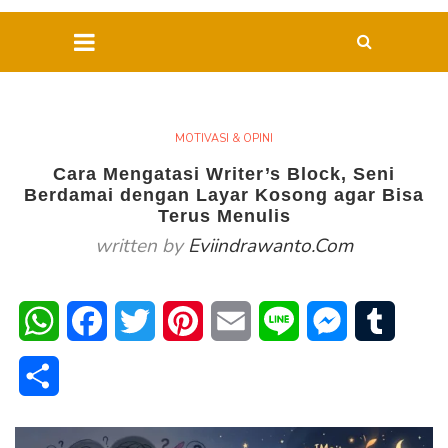
MOTIVASI & OPINI
Cara Mengatasi Writer’s Block, Seni
Berdamai dengan Layar Kosong agar Bisa
Terus Menulis
written by
Eviindrawanto.com
WhatsApp
Facebook
Twitter
Pinterest
Email
Line
Messenger
Tumblr
Share