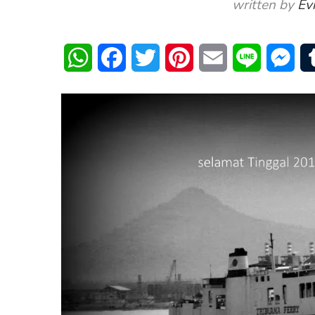
written by
Ev
WhatsApp
Facebook
Twitter
Pinterest
Email
Line
Mes