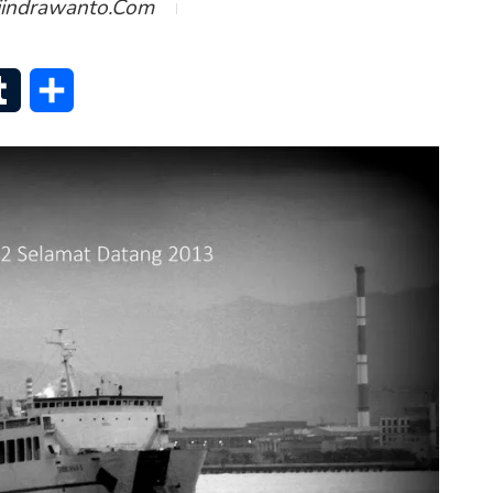
iindrawanto.com
senger
Tumblr
Share