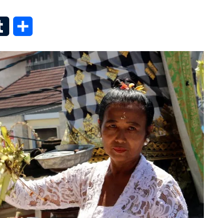
senger
Tumblr
Share