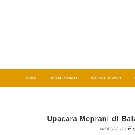
HOME
TRAVEL STORIES
MOTIVASI & OPINI
Upacara Meprani di Ba
written by
Ev