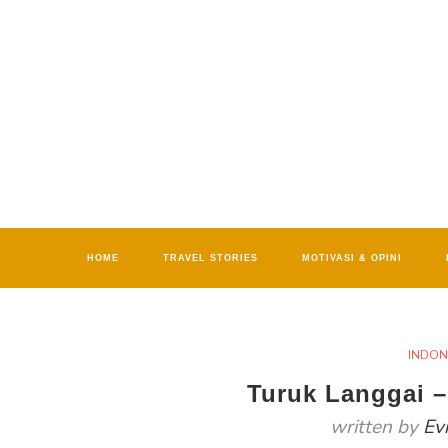
HOME
TRAVEL STORIES
MOTIVASI & OPINI
INDON
Turuk Langgai – 
written by
Ev