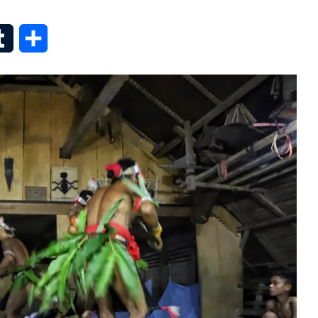
senger
Tumblr
Share