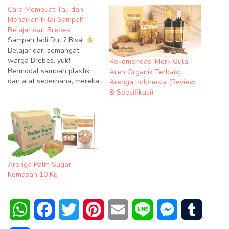
Cara Membuat Tali dan
Menaikan Nilai Sampah –
Belajar dari Brebes
Sampah Jadi Duit? Bisa!
Belajar dari semangat
warga Brebes, yuk!
Rekomendasi Merk Gula
Bermodal sampah plastik
Aren Organik Terbaik:
dan alat sederhana, mereka
Arenga Indonesia (Review
sukses mengubah limbah
& Spesifikasi)
jadi tali bernilai ekonomi.
Ringkasan Cara Membuat
tali dan menaikan nilai
sampah. Selain dikenal
dengan bawang merah dan
telur asin, Brebes memiliki
potensi ekonomi melalui
Arenga Palm Sugar
industri daur ulang sampah.
Kemasan 10 Kg
…
WhatsApp
Facebook
Twitter
Pinterest
Email
Line
Messenger
Tumblr