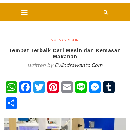
MOTIVASI & OPINI
Tempat Terbaik Cari Mesin dan Kemasan
Makanan
written by
Eviindrawanto.com
WhatsApp
Facebook
Twitter
Pinterest
Email
Line
Messenger
Tumblr
Share