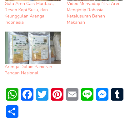
Gula Aren Cair: Manfaat,
Video Menyadap Nira Aren,
Resep Kopi Susu, dan
Mengintip Rahasia
Keunggulan Arenga
Ketelusuran Bahan
Indonesia
Makanan
Arenga Dalam Pameran
Pangan Nasional
WhatsApp
Facebook
Twitter
Pinterest
Email
Line
Messenger
Tumblr
Share