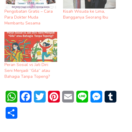
Pengobatan Gratis – Cara
Kisah Wisuda ke Lima,
Para Dokter Muda
Bangganya Seorang Ibu
Membantu Sesama
Peran Sosial vs Jati Diri:
Seni Menjadi “Gila” atau
Bahagia Tanpa Topeng?
WhatsApp
Facebook
Twitter
Pinterest
Email
Line
Messenger
Tumblr
Share