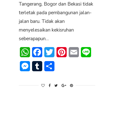
Tangerang, Bogor dan Bekasi tidak
terletak pada pembangunan jalan-
jalan baru. Tidak akan
menyelesaikan kekisruhan
seberapapun…
WhatsApp
Facebook
Twitter
Pinterest
Email
Line
Messenger
Tumblr
Share