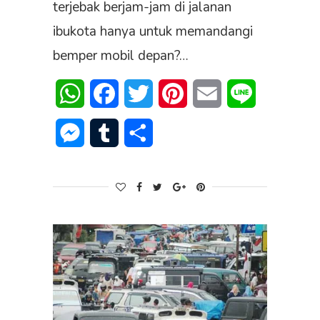
terjebak berjam-jam di jalanan
ibukota hanya untuk memandangi
bemper mobil depan?…
WhatsApp
Facebook
Twitter
Pinterest
Email
Line
Messenger
Tumblr
Share