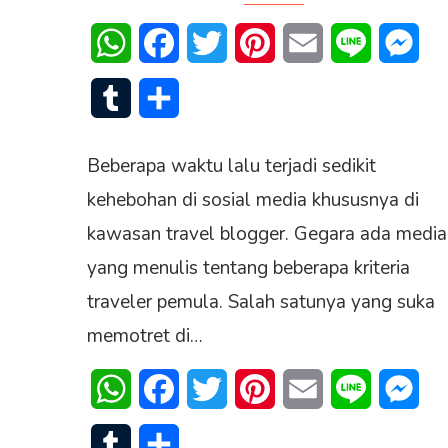
WhatsApp
Facebook
Twitter
Pinterest
Email
Line
Mes
Tumblr
Share
Beberapa waktu lalu terjadi sedikit
kehebohan di sosial media khususnya di
kawasan travel blogger. Gegara ada media
yang menulis tentang beberapa kriteria
traveler pemula. Salah satunya yang suka
memotret di…
WhatsApp
Facebook
Twitter
Pinterest
Email
Line
Mes
Tumblr
Share