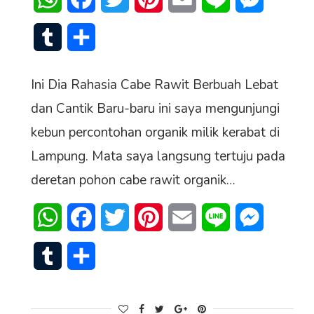
Tumblr
Share
Ini Dia Rahasia Cabe Rawit Berbuah Lebat
dan Cantik Baru-baru ini saya mengunjungi
kebun percontohan organik milik kerabat di
Lampung. Mata saya langsung tertuju pada
deretan pohon cabe rawit organik…
WhatsApp
Facebook
Twitter
Pinterest
Email
Line
Messenge
senger
Tumblr
Share