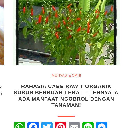
MOTIVASI & OPINI
O
RAHASIA CABE RAWIT ORGANIK
,
SUBUR BERBUAH LEBAT – TERNYATA
ADA MANFAAT NGOBROL DENGAN
TANAMAN!
senger
WhatsApp
Facebook
Twitter
Pinterest
Email
Line
Messenge