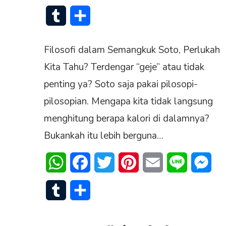
Tumblr
Share
Filosofi dalam Semangkuk Soto, Perlukah
Kita Tahu? Terdengar “geje” atau tidak
penting ya? Soto saja pakai pilosopi-
pilosopian. Mengapa kita tidak langsung
menghitung berapa kalori di dalamnya?
Bukankah itu lebih berguna…
WhatsApp
Facebook
Twitter
Pinterest
Email
Line
Mes
Tumblr
Share