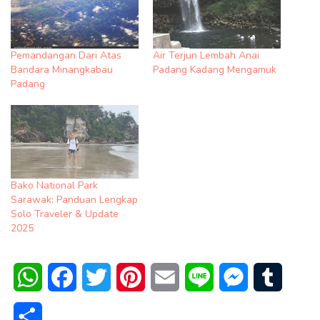
Pemandangan Dari Atas
Air Terjun Lembah Anai
Bandara Minangkabau
Padang Kadang Mengamuk
Padang
Bako National Park
Sarawak: Panduan Lengkap
Solo Traveler & Update
2025
WhatsApp
Facebook
Twitter
Pinterest
Email
Line
Messenger
Tumblr
Share