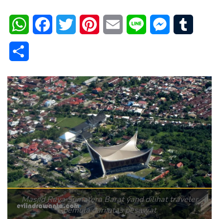
WhatsApp
Facebook
Twitter
Pinterest
Email
Line
Messenger
Tumblr
Share
Masjid Raya Sumatera Barat yand dilihat traveler
pemula dari atas pesawat