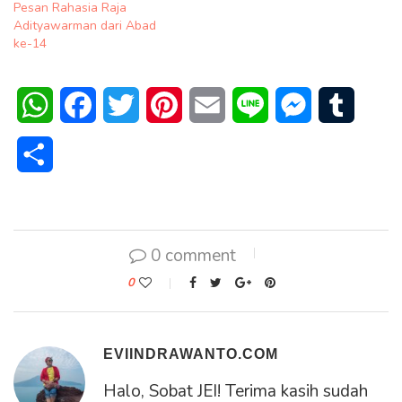
Pesan Rahasia Raja
Adityawarman dari Abad
ke-14
WhatsApp
Facebook
Twitter
Pinterest
Email
Line
Messenger
Tumblr
Share
0 comment
0
EVIINDRAWANTO.COM
Halo, Sobat JEI! Terima kasih sudah