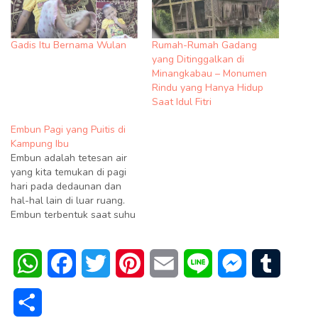
Gadis Itu Bernama Wulan
Rumah-Rumah Gadang
yang Ditinggalkan di
Minangkabau – Monumen
Rindu yang Hanya Hidup
Saat Idul Fitri
Embun Pagi yang Puitis di
Kampung Ibu
Embun adalah tetesan air
yang kita temukan di pagi
hari pada dedaunan dan
hal-hal lain di luar ruang.
Embun terbentuk saat suhu
turun dan benda menjadi
dingin. Jika objek menjadi
cukup dingin, udara di
WhatsApp
Facebook
Twitter
Pinterest
Email
Line
Messenger
Tumblr
sekitar objek juga akan
menjadi dingin. Udara yang
lebih dingin kurang mampu
Share
menahan uap air