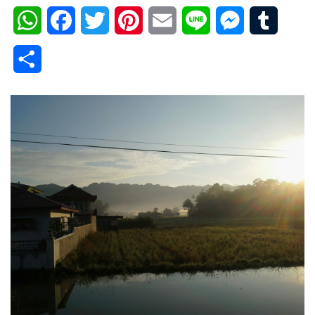
WhatsApp
Facebook
Twitter
Pinterest
Email
Line
Messenger
Tumblr
Share