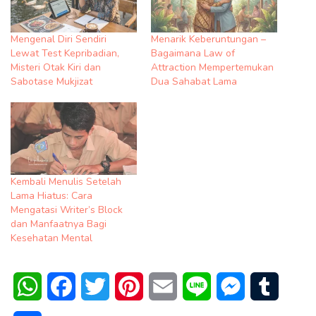
Mengenal Diri Sendiri
Menarik Keberuntungan –
Lewat Test Kepribadian,
Bagaimana Law of
Misteri Otak Kiri dan
Attraction Mempertemukan
Sabotase Mukjizat
Dua Sahabat Lama
Kembali Menulis Setelah
Lama Hiatus: Cara
Mengatasi Writer’s Block
dan Manfaatnya Bagi
Kesehatan Mental
WhatsApp
Facebook
Twitter
Pinterest
Email
Line
Messenger
Tumblr