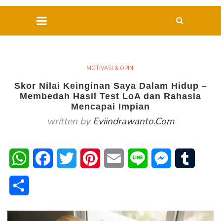
MOTIVASI & OPINI
Skor Nilai Keinginan Saya Dalam Hidup –
Membedah Hasil Test LoA dan Rahasia
Mencapai Impian
written by
Eviindrawanto.com
WhatsApp
Facebook
Twitter
Pinterest
Email
Line
Messenger
Tumblr
Share