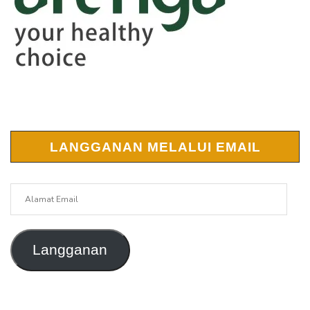
LANGGANAN MELALUI EMAIL
Alamat
Email
Langganan