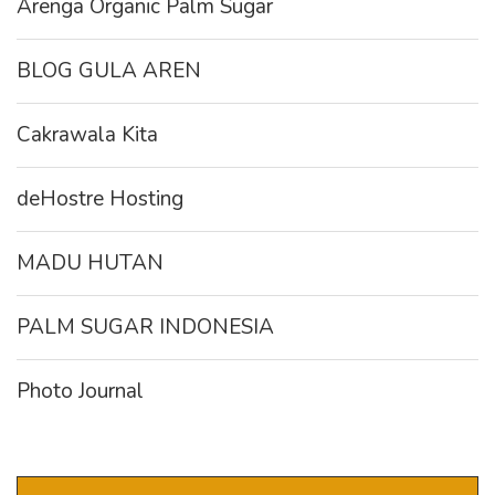
Arenga Organic Palm Sugar
BLOG GULA AREN
Cakrawala Kita
deHostre Hosting
MADU HUTAN
PALM SUGAR INDONESIA
Photo Journal