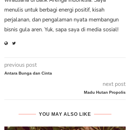
menulis untuk berbagi energi positif, kisah
perjalanan, dan pengalaman nyata membangun
bisnis gula aren. Yuk, sapa saya di media sosial!
previous post
Antara Bunga dan Cinta
next post
Madu Hutan Propolis
YOU MAY ALSO LIKE