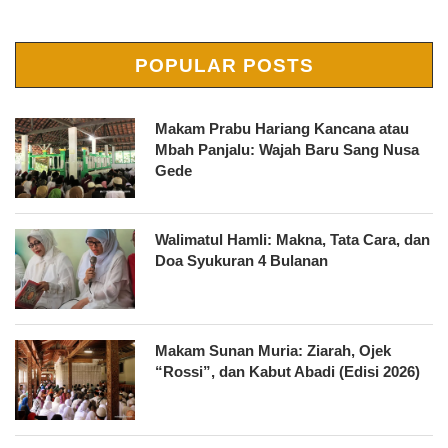
POPULAR POSTS
Makam Prabu Hariang Kancana atau
Mbah Panjalu: Wajah Baru Sang Nusa
Gede
Walimatul Hamli: Makna, Tata Cara, dan
Doa Syukuran 4 Bulanan
Makam Sunan Muria: Ziarah, Ojek
“Rossi”, dan Kabut Abadi (Edisi 2026)