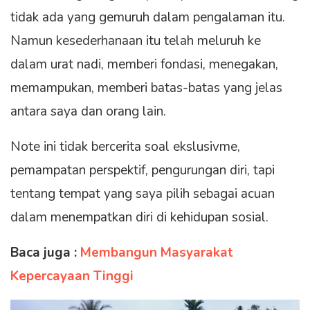
tidak ada yang gemuruh dalam pengalaman itu.
Namun kesederhanaan itu telah meluruh ke
dalam urat nadi, memberi fondasi, menegakan,
memampukan, memberi batas-batas yang jelas
antara saya dan orang lain.
Note ini tidak bercerita soal ekslusivme,
pemampatan perspektif, pengurungan diri, tapi
tentang tempat yang saya pilih sebagai acuan
dalam menempatkan diri di kehidupan sosial.
Baca juga :
Membangun Masyarakat
Kepercayaan Tinggi