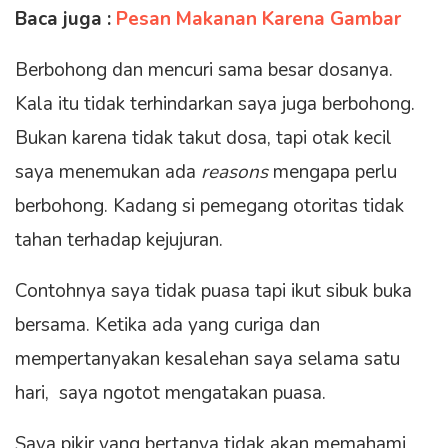
Baca juga :
Pesan Makanan Karena Gambar
Berbohong dan mencuri sama besar dosanya.
Kala itu tidak terhindarkan saya juga berbohong.
Bukan karena tidak takut dosa, tapi otak kecil
saya menemukan ada
reasons
mengapa perlu
berbohong. Kadang si pemegang otoritas tidak
tahan terhadap kejujuran.
Contohnya saya tidak puasa tapi ikut sibuk buka
bersama. Ketika ada yang curiga dan
mempertanyakan kesalehan saya selama satu
hari, saya ngotot mengatakan puasa.
Saya pikir yang bertanya tidak akan memahami