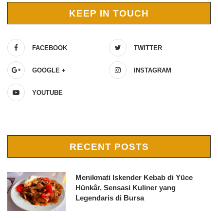
KEEP IN TOUCH
FACEBOOK
TWITTER
GOOGLE +
INSTAGRAM
YOUTUBE
RECENT POSTS
Menikmati Iskender Kebab di Yüce
Hünkâr, Sensasi Kuliner yang
Legendaris di Bursa