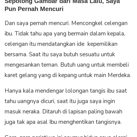
Sepotong Gambar dari Masa Lalu, Saya
Pun Pernah Mencuri
Dan saya pernah mencuri. Mencongkel celengan
ibu. Tidak tahu apa yang bermain dalam kepala,
celengan itu mendatangkan ide kepemilikan
bersama. Saat itu saya butuh sesuatu untuk
mengesankan teman. Butuh uang untuk membeli
karet gelang yang di kepang untuk main Merdeka.
Hanya kala mendengar lolongan tangis ibu saat
tahu uangnya dicuri, saat itu juga saya ingin
masuk neraka. Ditaruh di lapisan paling bawah
juga tak apa asal Ibu menghentikan tangisnya.