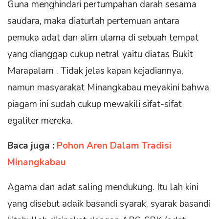
Guna menghindari pertumpahan darah sesama
saudara, maka diaturlah pertemuan antara
pemuka adat dan alim ulama di sebuah tempat
yang dianggap cukup netral yaitu diatas Bukit
Marapalam . Tidak jelas kapan kejadiannya,
namun masyarakat Minangkabau meyakini bahwa
piagam ini sudah cukup mewakili sifat-sifat
egaliter mereka.
Baca juga :
Pohon Aren Dalam Tradisi
Minangkabau
Agama dan adat saling mendukung. Itu lah kini
yang disebut adaik basandi syarak, syarak basandi