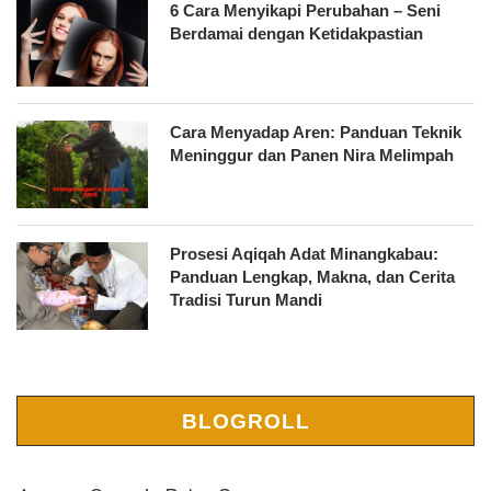
6 Cara Menyikapi Perubahan – Seni
Berdamai dengan Ketidakpastian
Cara Menyadap Aren: Panduan Teknik
Meninggur dan Panen Nira Melimpah
Prosesi Aqiqah Adat Minangkabau:
Panduan Lengkap, Makna, dan Cerita
Tradisi Turun Mandi
BLOGROLL