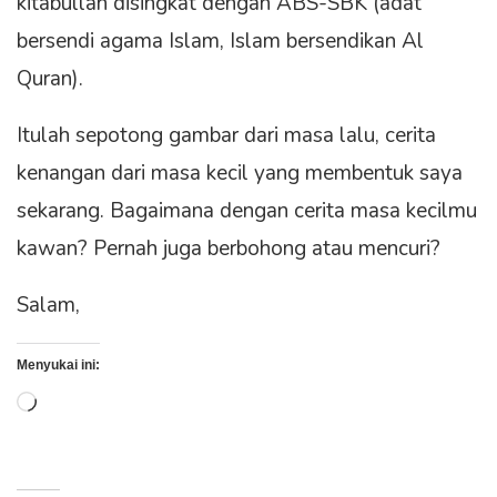
kitabullah disingkat dengan ABS-SBK (adat
bersendi agama Islam, Islam bersendikan Al
Quran).
Itulah sepotong gambar dari masa lalu, cerita
kenangan dari masa kecil yang membentuk saya
sekarang. Bagaimana dengan cerita masa kecilmu
kawan? Pernah juga berbohong atau mencuri?
Salam,
Menyukai ini:
Memuat...