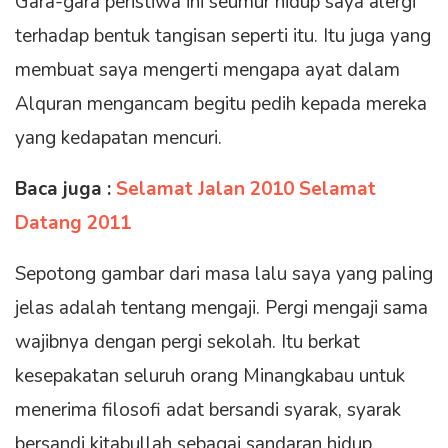
Gara-gara peristiwa ini seumur hidup saya alergi
terhadap bentuk tangisan seperti itu. Itu juga yang
membuat saya mengerti mengapa ayat dalam
Alquran mengancam begitu pedih kepada mereka
yang kedapatan mencuri.
Baca juga :
Selamat Jalan 2010 Selamat
Datang 2011
Sepotong gambar dari masa lalu saya yang paling
jelas adalah tentang mengaji. Pergi mengaji sama
wajibnya dengan pergi sekolah. Itu berkat
kesepakatan seluruh orang Minangkabau untuk
menerima filosofi adat bersandi syarak, syarak
bersandi kitabullah sebagai sandaran hidup.