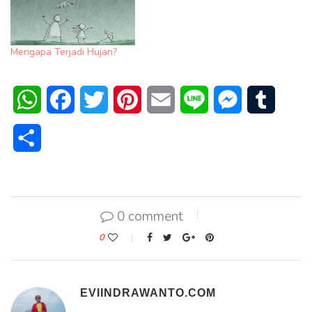
Mengapa Terjadi Hujan?
WhatsApp
Facebook
Twitter
Pinterest
Email
Line
Messenger
Tumblr
Share
0 comment
0
EVIINDRAWANTO.COM